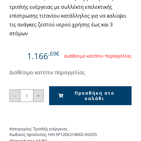
τριπλής ενέργειας με συλλέκτη επιλεκτικής
επίστρωσης τιτανίου κατάλληλος για να καλύψει
τις ανάγκες ζεστού νερού χρήσης έως και 3
ατόμων
,69€
1.166
Διαθέσιμο κατόπιν παραγγελίας
Διαθέσιμο κατόπιν παραγγελίας
Προσθήκη στο
καλάθι
Assos
SP120x2,1m²-
Ηλιακός
Θερμοσίφωνας
Κατηγορίες:
Τριπλής ενέργειας
τριπλής
Κωδικός προϊόντος:
ΗΘ-SP120X210ΚΚΣ-ASSOS
ενέργειας
ΙD προϊόντος: 11352