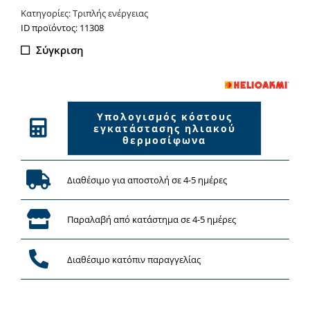
Κατηγορίες:
Τριπλής ενέργειας
Θερμοσίφωνας
ΙD προϊόντος: 11308
160lt/2,62m²
Σύγκριση
τριπλής
ενέργειας
με
οριζόντιο
Υπολογισμός κόστους
συλλέκτη
εγκατάστασης ηλιακού
χαμηλού
θερμοσίφωνα
ύψους
ποσότητα
Διαθέσιμο για αποστολή σε 4-5 ημέρες
Παραλαβή από κατάστημα σε 4-5 ημέρες
Διαθέσιμο κατόπιν παραγγελίας