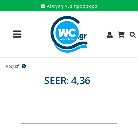
Μετάβαση
Αίτηση για προσφορά
στο
περιεχόμενο
Toggle
Navigation
Προϊόντα
Αρχική
4,36
SEER: 4,36
Υπηρεσίες
Μάρκες
Προσφορές
Ποιοι είμαστε