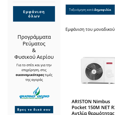
Ταξινόμηση κατά
Δημοφιλία
Εμφάνιση
όλων
Εμφάνιση του μοναδικού
Προγράμματα
Ρεύματος
&
Φυσικού Αερίου
Για το σπίτι και για την
επιχείρηση, στις
οικονομικότερες
τιμές
της αγοράς
ARISTON Nimbus
Pocket 150M NET R
Βρες το δικό σου
Αντλία θερμότητας