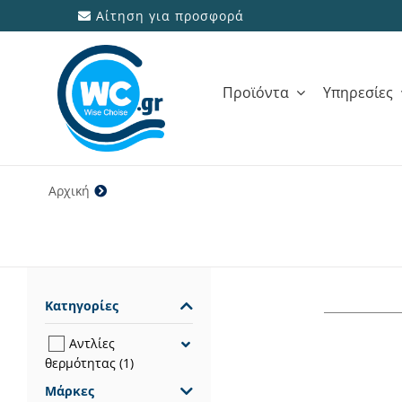
Μετάβαση
Αίτηση για προσφορά
στο
περιεχόμενο
Προϊόντα
Υπηρεσίες
Αρχική
150M NET R32
Κατηγορίες
Αντλίες
θερμότητας
(1)
Μάρκες