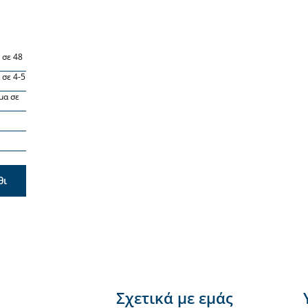
 σε 48
 σε 4-5
μα σε
θι
Σχετικά με εμάς