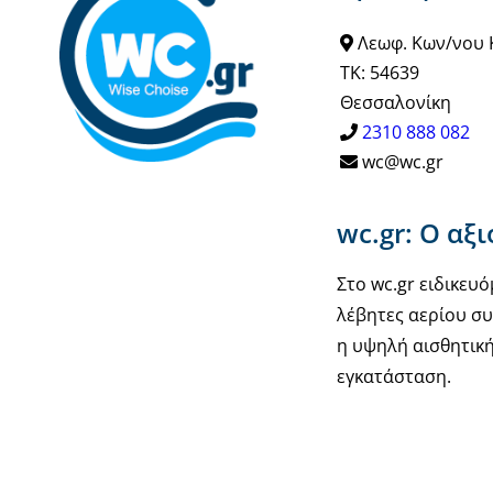
Λεωφ. Κων/νου 
ΤΚ: 54639
Θεσσαλονίκη
2310 888 082
wc@wc.gr
wc.gr: Ο αξ
Στο wc.gr ειδικε
λέβητες αερίου συ
η υψηλή αισθητική
εγκατάσταση.