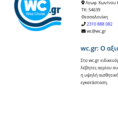
Λεωφ. Κων/νου 
ΤΚ: 54639
Θεσσαλονίκη
2310 888 082
wc@wc.gr
wc.gr: Ο αξ
Στο wc.gr ειδικε
λέβητες αερίου συ
η υψηλή αισθητική
εγκατάσταση.