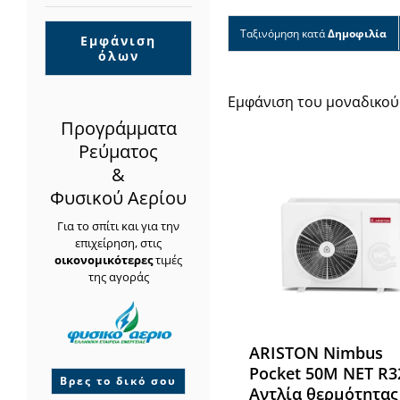
Ταξινόμηση κατά
Δημοφιλία
Εμφάνιση
όλων
Εμφάνιση του μοναδικού
Προγράμματα
Ρεύματος
&
Φυσικού Αερίου
Για το σπίτι και για την
επιχείρηση, στις
οικονομικότερες
τιμές
της αγοράς
ARISTON Nimbus
Pocket 50M NET R3
Βρες το δικό σου
Αντλία θερμότητας