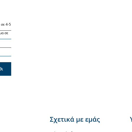
 σε 4-5
μα σε
θι
Σχετικά με εμάς