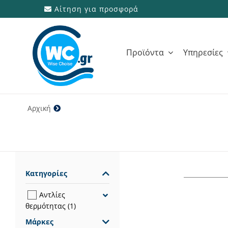
Μετάβαση
Αίτηση για προσφορά
στο
περιεχόμενο
Προϊόντα
Υπηρεσίες
Αρχική
50M NET R32
Κατηγορίες
Αντλίες
θερμότητας
(1)
Μάρκες