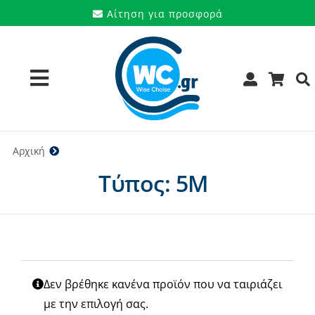
Μετάβαση
Αίτηση για προσφορά
στο
περιεχόμενο
Toggle
Navigation
Προϊόντα
Αρχική
5M
Τύπος: 5M
Υπηρεσίες
Μάρκες
Προσφορές
Δεν βρέθηκε κανένα προϊόν που να ταιριάζει
Ποιοι είμαστε
με την επιλογή σας.