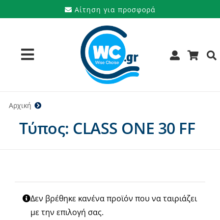
Μετάβαση
Αίτηση για προσφορά
στο
περιεχόμενο
Toggle
Navigation
Προϊόντα
Αρχική
CLASS ONE 30 FF
Τύπος: CLASS ONE 30 FF
Υπηρεσίες
Μάρκες
Προσφορές
Δεν βρέθηκε κανένα προϊόν που να ταιριάζει
Ποιοι είμαστε
με την επιλογή σας.