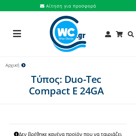
Μετάβαση
Αίτηση για προσφορά
στο
περιεχόμενο
Toggle
Navigation
Προϊόντα
Αρχική
Duo-Tec Compact E 24GA
Τύπος: Duo-Tec
Υπηρεσίες
Compact E 24GA
Μάρκες
Προσφορές
Ποιοι είμαστε
Δεν βρέθηκε κανένα προϊόν που να ταιριάζει