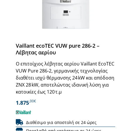
Vaillant ecoTEC VUW pure 286-2 –
Λέβητας αερίου
Ο επιτοίχιος λέβητας αερίου Vaillant EcoTEC
VUW Pure 286‑2, γερμανικής τεχνολογίας
διαθέτει ισχύ θέρμανσης 24 kW και απόδοση
ΖΝΧ 28 kW, αποτελώντας ιδανική λύση για
κατοικίες έως 120 τ.μ
,00€
1.875
Διαθέσιμο για αποστολή σε 24 ώρες
Παραλαβή από κατάστημα σε 24 ώρες