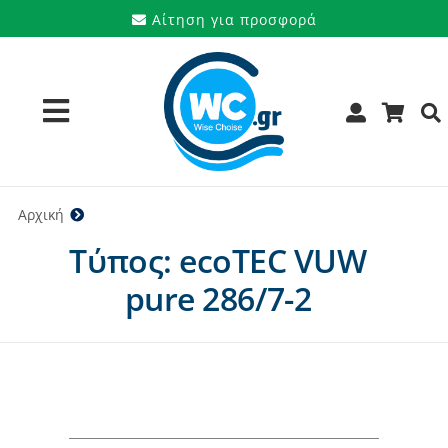
Μετάβαση
Αίτηση για προσφορά
στο
περιεχόμενο
Toggle
Navigation
Προϊόντα
Αρχική
ecoTEC VUW pure 286/7-2
Τύπος: ecoTEC VUW
Υπηρεσίες
pure 286/7-2
Μάρκες
Προσφορές
Ποιοι είμαστε