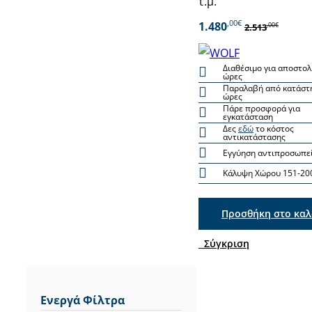
τ.μ.
,00€
1.480
,00€
2.513
Διαθέσιμο για αποστολ
ώρες
Παραλαβή από κατάστη
ώρες
Πάρε προσφορά για
εγκατάσταση
Δες
εδώ
το κόστος
αντικατάστασης
Εγγύηση αντιπροσωπεί
Κάλυψη Χώρου 151-20
Προσθήκη στο καλ
Σύγκριση
Ενεργά Φίλτρα