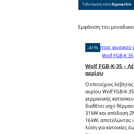
Ταξινόμηση κατά
Δημοφιλία
Εμφάνιση του μοναδικο
-41%
Wolf FGB-K-35 – Λ
αερίου
Ο επιτοίχιος λέβητας
αερίου Wolf FGB‑K‑35
γερμανικής κατασκευ
διαθέτει ισχύ θέρμα
31 kW και απόδοση Ζ
16 kW, αποτελώντας 
λύση για κατοικίες έ