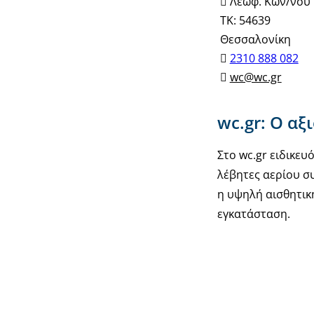
Λεωφ. Κων/νου
ΤΚ: 54639
Θεσσαλονίκη
2310 888 082
wc@wc.gr
wc.gr: Ο αξ
Στο wc.gr ειδικε
λέβητες αερίου συ
η υψηλή αισθητικ
εγκατάσταση.