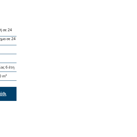
ή σε 24
μα σε 24
ας 6 έτη
0 m²
άθι