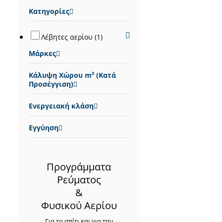
Κατηγορίες
Λέβητες αερίου
(1)
Μάρκες
Κάλυψη Χώρου m² (Κατά
Προσέγγιση)
Ενεργειακή κλάση
Εγγύηση
Προγράμματα
Ρεύματος
&
Φυσικού Αερίου
Για το σπίτι και για την