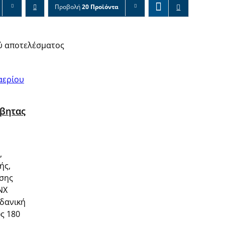
Προβολή
20 Προϊόντα
ύ αποτελέσματος
έβητας
,
ής,
νσης
ΝΧ
ιδανική
ως 180