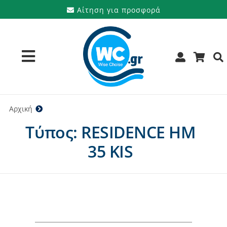
Μετάβαση
Αίτηση για προσφορά
στο
περιεχόμενο
Toggle
Navigation
Προϊόντα
Αρχική
RESIDENCE HM 35 KIS
Τύπος: RESIDENCE HM
Υπηρεσίες
35 KIS
Μάρκες
Προσφορές
Ποιοι είμαστε