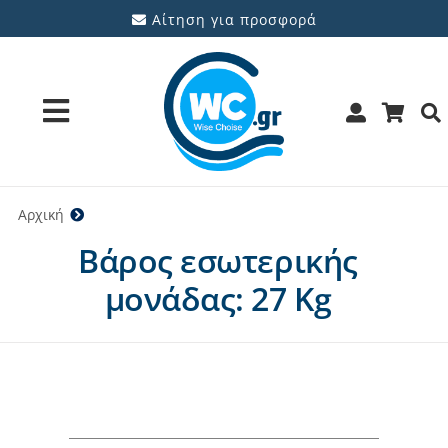
Μετάβαση
Αίτηση για προσφορά
στο
περιεχόμενο
Toggle
Navigation
Προϊόντα
Αρχική
27 Kg
Βάρος εσωτερικής
Υπηρεσίες
μονάδας: 27 Kg
Μάρκες
Προσφορές
Ποιοι είμαστε