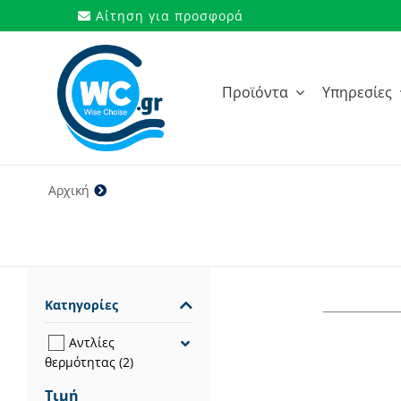
Μετάβαση
Αίτηση για προσφορά
στο
περιεχόμενο
Προϊόντα
Υπηρεσίες
Αρχική
121 kg
Κατηγορίες
Αντλίες
θερμότητας
(2)
Τιμή