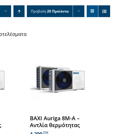
Προβολή
20 Προϊόντα
ποτελέσματα
BAXI Auriga 8M-A –
ς
Αντλία θερμότητας
,00€
4.200