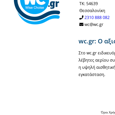
ΤΚ: 54639
Θεσσαλονίκη
2310 888 082
wc@wc.gr
wc.gr: Ο αξ
Στο wc.gr ειδικε
λέβητες αερίου συ
η υψηλή αισθητική
εγκατάσταση.
Όροι Χρή