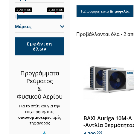
4,200.00€
4,300.00€
Ταξινόμηση κατά
Δημοφιλία
Μάρκες
Προβάλλονται όλα - 2 α
Εμφάνιση
όλων
Προγράμματα
Ρεύματος
&
Φυσικού Αερίου
Για το σπίτι και για την
επιχείρηση, στις
οικονομικότερες
τιμές
BAXI Auriga 10M-A
της αγοράς
-Αντλία θερμότητα
,00€
4.300