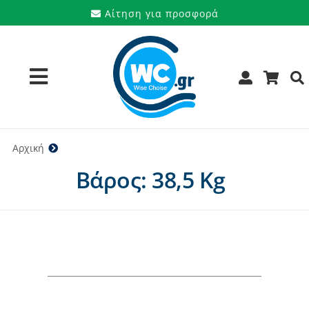
Μετάβαση
Αίτηση για προσφορά
στο
περιεχόμενο
Toggle
Navigation
Προϊόντα
Αρχική
38,5 Kg
Βάρος: 38,5 Kg
Υπηρεσίες
Μάρκες
Προσφορές
Ποιοι είμαστε