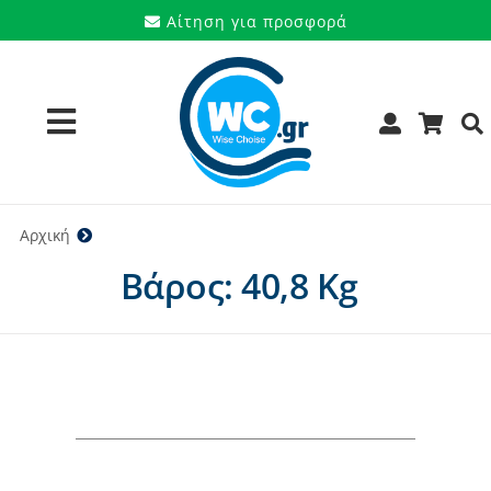
Μετάβαση
Αίτηση για προσφορά
στο
περιεχόμενο
Toggle
Navigation
Προϊόντα
Αρχική
40,8 Kg
Βάρος: 40,8 Kg
Υπηρεσίες
Μάρκες
Προσφορές
Ποιοι είμαστε