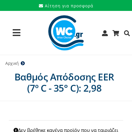
Μετάβαση
Αίτηση για προσφορά
στο
περιεχόμενο
Toggle
Navigation
Προϊόντα
Αρχική
2,98
Βαθμός Απόδοσης EER
Υπηρεσίες
(7º C - 35° C): 2,98
Μάρκες
Προσφορές
Ποιοι είμαστε
Δεν βρέθηκε κανένα προϊόν που να ταιριάζει