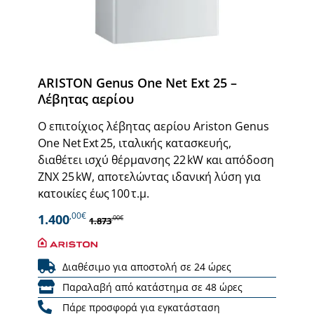
ARISTON Genus One Net Ext 25 –
Λέβητας αερίου
Ο επιτοίχιος λέβητας αερίου Ariston Genus
One Net Ext 25, ιταλικής κατασκευής,
διαθέτει ισχύ θέρμανσης 22 kW και απόδοση
ΖΝΧ 25 kW, αποτελώντας ιδανική λύση για
κατοικίες έως 100 τ.μ.
,00€
1.400
,00€
1.873
Διαθέσιμο για αποστολή σε 24 ώρες
Παραλαβή από κατάστημα σε 48 ώρες
Πάρε προσφορά για εγκατάσταση