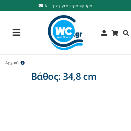
Μετάβαση
Αίτηση για προσφορά
στο
περιεχόμενο
Toggle
Navigation
Προϊόντα
Αρχική
34,8 cm
Βάθος: 34,8 cm
Υπηρεσίες
Μάρκες
Προσφορές
Ποιοι είμαστε