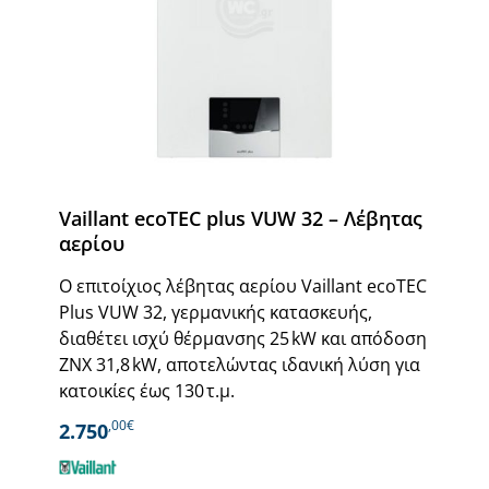
Vaillant ecoTEC plus VUW 32 – Λέβητας
αερίου
Ο επιτοίχιος λέβητας αερίου Vaillant ecoTEC
Plus VUW 32, γερμανικής κατασκευής,
διαθέτει ισχύ θέρμανσης 25 kW και απόδοση
ΖΝΧ 31,8 kW, αποτελώντας ιδανική λύση για
κατοικίες έως 130 τ.μ.
,00€
2.750