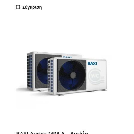
Σύγκριση
BAXI Auriga 16M-A – Αντλία