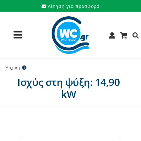
Μετάβαση
Αίτηση για προσφορά
στο
περιεχόμενο
Toggle
Navigation
Προϊόντα
Αρχική
14,90 kW
Ισχύς στη ψύξη: 14,90
Υπηρεσίες
kW
Μάρκες
Προσφορές
Ποιοι είμαστε