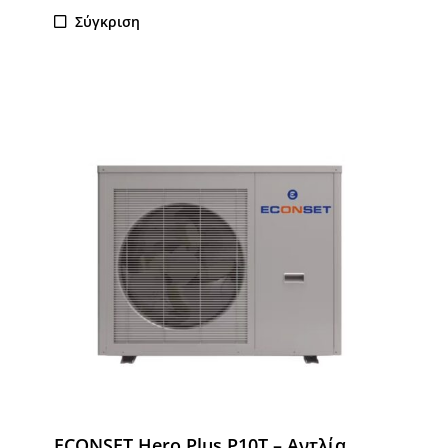
Σύγκριση
ECONSET Hero Plus P10T – Αντλία