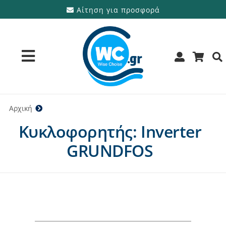
Μετάβαση
Αίτηση για προσφορά
στο
περιεχόμενο
Toggle
Navigation
Προϊόντα
Αρχική
Inverter GRUNDFOS
Κυκλοφορητής: Inverter
Υπηρεσίες
GRUNDFOS
Μάρκες
Προσφορές
Ποιοι είμαστε