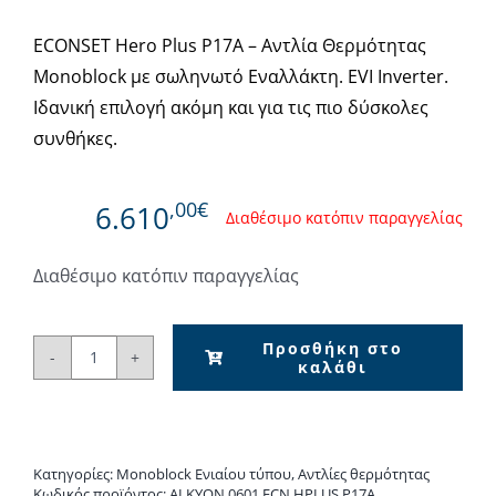
ECONSET Hero Plus P17A – Αντλία Θερμότητας
Monoblock με σωληνωτό Εναλλάκτη. EVI Inverter.
Ιδανική επιλογή ακόμη και για τις πιο δύσκολες
συνθήκες.
,00€
6.610
Διαθέσιμο κατόπιν παραγγελίας
Διαθέσιμο κατόπιν παραγγελίας
Προσθήκη στο
καλάθι
ECONSET
Hero
Plus
P17A
Κατηγορίες:
Monoblock Ενιαίου τύπου
,
Αντλίες θερμότητας
-
Κωδικός προϊόντος:
ALKYON.0601.ECN.HPLUS.P17A