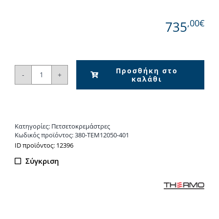
,00€
735
Προσθήκη στο
καλάθι
Πετσετοκρεμάστρα
INOX
TEMPO
120x50
Κατηγορίες:
Πετσετοκρεμάστρες
SILK
Κωδικός προϊόντος:
380-TEM12050-401
BLACK
ΙD προϊόντος: 12396
ποσότητα
Σύγκριση