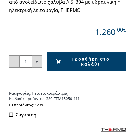
από ανοξείδωτο χάλυβα AISI 304 με υδραυλική ή
ηλεκτρική λειτουργία, THERMO
,00€
1.260
Προσθήκη στο
καλάθι
Πετσετοκρεμάστρα
INOX
TEMPO
150x50
Κατηγορίες:
Πετσετοκρεμάστρες
BLACK
Κωδικός προϊόντος:
380-TEM15050-411
BRUSHED
ΙD προϊόντος: 12392
PVD
Σύγκριση
ποσότητα