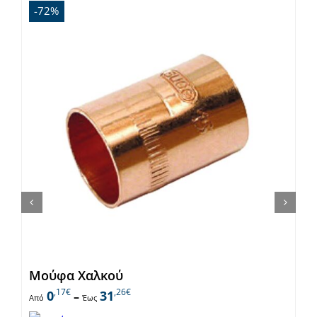
-72%
Μούφα Χαλκού
,17€
,26€
0
31
–
Από
Έως