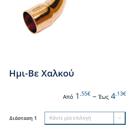
Νέα & άρθρα
Επικοινωνία
Ημι-Βε Χαλκού
,55€
,13€
1
–
4
Από
Έως
Διάσταση 1
