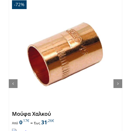
-72%
Μούφα Χαλκού
,17€
,26€
0
31
–
Από
Έως