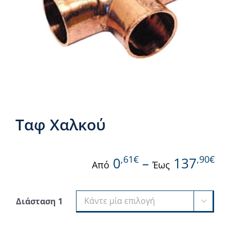
Νέα & άρθρα
Επικοινωνία
Ταφ Χαλκού
,61€
,90€
0
–
137
Από
Έως
Διάσταση 1
