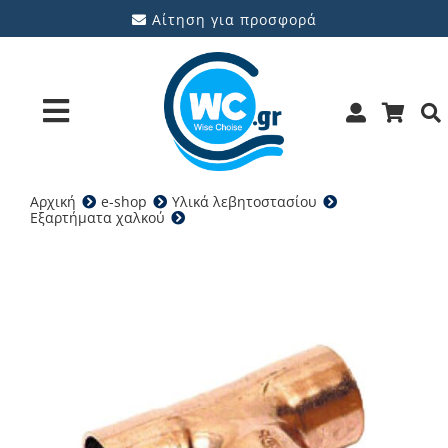
Μετάβαση
Αίτηση για προσφορά
στο
περιεχόμενο
Toggle
Navigation
Αρχική
e-shop
Υλικά λεβητοστασίου
Προϊόντα
Εξαρτήματα χαλκού
Ταφ Χαλκού
Υπηρεσίες
Μάρκες
Προσφορές
Ποιοι είμαστε