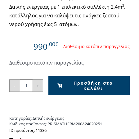
Διπλής ενέργειας με 1 επιλεκτικό συλλέκτη 2,4m²,
κατάλληλος για να καλύψει τις ανάγκες ζεστού
νερού χρήσης έως 5 ατόμων.
,00€
990
Διαθέσιμο κατόπιν παραγγελίας
Διαθέσιμο κατόπιν παραγγελίας
Προσθήκη στο
καλάθι
PrismaTherm
Ηλιακός
Θερμοσίφωνας
VF-
Κατηγορίες:
Διπλής ενέργειας
200/2,4
Κωδικός προϊόντος:
PRISMATHERM200Δ24020251
Διπλής
ΙD προϊόντος: 11336
ενέργειας