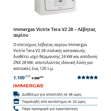
Immergas Victrix Tera V2 28 – Λέβητας
αερίου
Ο επιτοίχιος λέβητας αερίου Immergas
Victrix Tera V2 28 ιταλικής κατασκευής
διαθέτει ισχύ θέρμανσης 24 kW και απόδοση
ΖΝΧ 28 kW, αποτελώντας ιδανική λύση για
κατοικίες έως 120 τ.μ.
,00€
1.100
,00€
1.300
Βαθμολογήθηκε
με
5.00
από 5
Διαθέσιμο για αποστολή σε 48 ώρες
Παραλαβή από κατάστημα σε 24 ώρες
Πάρε προσφορά για εγκατάσταση