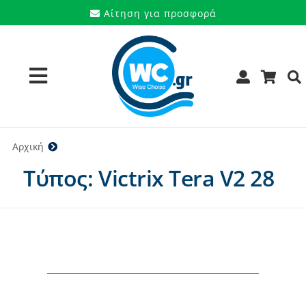
Μετάβαση
Αίτηση για προσφορά
στο
περιεχόμενο
Toggle
Navigation
Προϊόντα
Αρχική
Victrix Tera V2 28
Τύπος: Victrix Tera V2 28
Υπηρεσίες
Μάρκες
Προσφορές
Ποιοι είμαστε