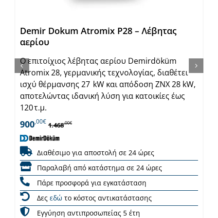
Demir Dokum Atromix P28 – Λέβητας
αερίου
Ο επιτοίχιος λέβητας αερίου Demirdöküm
Atromix 28, γερμανικής τεχνολογίας, διαθέτει
ισχύ θέρμανσης 27 kW και απόδοση ΖΝΧ 28 kW,
αποτελώντας ιδανική λύση για κατοικίες έως
120 τ.μ.
,00€
900
,00€
1.468
Διαθέσιμο για αποστολή σε 24 ώρες
Παραλαβή από κατάστημα σε 24 ώρες
Πάρε προσφορά για εγκατάσταση
Δες
εδώ
το κόστος αντικατάστασης
Εγγύηση αντιπροσωπείας 5 έτη