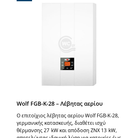
Wolf FGB-K-28 – Λέβητας αερίου
Ο επιτοίχιος λέβητας αερίου Wolf FGB‑K‑28,
γερμανικής κατασκευής, διαθέτει ισχύ
θέρμανσης 27 kW και απόδοση ΖΝΧ 13 kW,
αποτελώντας ιδανική λύση για κατοικίες έως