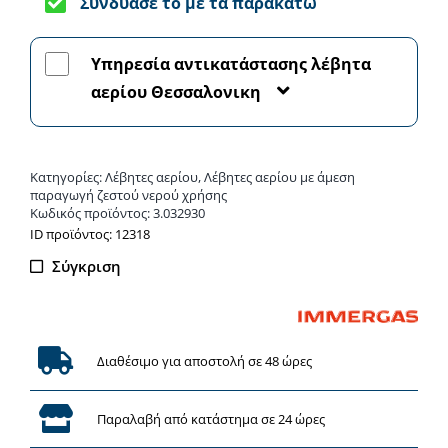
Συνδύασέ το με τα παρακάτω
28
-
Υπηρεσία αντικατάστασης λέβητα
Λέβητας
αερίου Θεσσαλονικη
αερίου
ποσότητα
Κατηγορίες:
Λέβητες αερίου
,
Λέβητες αερίου με άμεση
παραγωγή ζεστού νερού χρήσης
Κωδικός προϊόντος:
3.032930
ΙD προϊόντος: 12318
Σύγκριση
Διαθέσιμο για αποστολή σε 48 ώρες
Παραλαβή από κατάστημα σε 24 ώρες