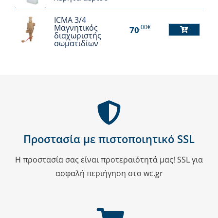
το
ICMA 3/4
προϊόν
Μαγνητικός
,00€
70
διαχωριστής
έχει
σωματιδίων
πολλαπλές
παραλλαγές.
Οι
επιλογές
μπορούν
να
επιλεγούν
Προστασία με πιστοποιητικό SSL
στη
Η προστασία σας είναι προτεραιότητά μας! SSL για
σελίδα
ασφαλή περιήγηση στο wc.gr
του
προϊόντος