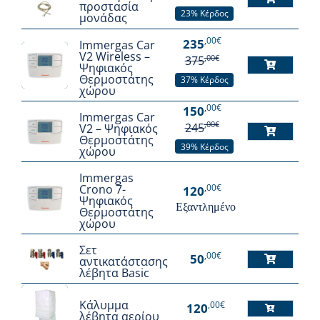
προστασία
23% Κέρδος
μονάδας
,00€
235
Immergas Car
V2 Wireless –
,00€
375
Ψηφιακός
Θερμοστάτης
37% Κέρδος
χώρου
,00€
150
Immergas Car
,00€
245
V2 – Ψηφιακός
Θερμοστάτης
39% Κέρδος
χώρου
Immergas
,00€
Crono 7-
120
Ψηφιακός
Εξαντλημένο
Θερμοστάτης
χώρου
Σετ
,00€
50
αντικατάστασης
λέβητα Basic
Κάλυμμα
,00€
120
λέβητα αερίου
Αυτό