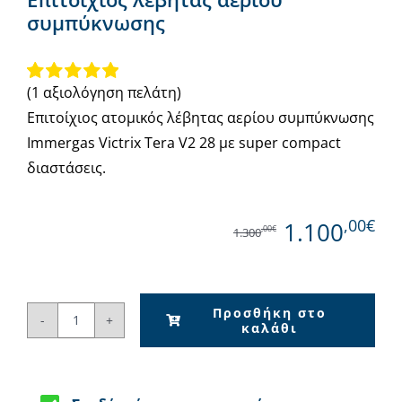
συμπύκνωσης
(
1
αξιολόγηση πελάτη)
Βαθμολογήθηκε
1
με
5.00
από 5
Επιτοίχιος ατομικός λέβητας αερίου συμπύκνωσης
με βάση
Immergas Victrix Tera V2 28 με super compact
βαθμολογία
διαστάσεις.
πελάτη
,00€
1.100
,00€
1.300
Προσθήκη στο
καλάθι
Immergas
Victrix
Tera
V2