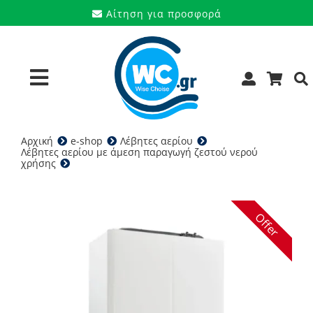
Μετάβαση
Αίτηση για προσφορά
στο
περιεχόμενο
Toggle
Navigation
Αρχική
e-shop
Λέβητες αερίου
Προϊόντα
Λέβητες αερίου με άμεση παραγωγή ζεστού νερού
χρήσης
Immergas Victrix Tera V2 28 – Λέβητας αερίου
Υπηρεσίες
Μάρκες
Offer
Προσφορές
Ποιοι είμαστε