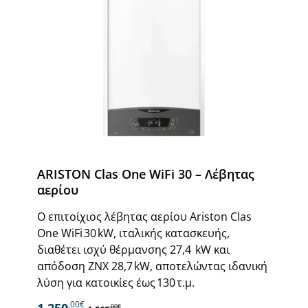
ARISTON Clas One WiFi 30 – Λέβητας
αερίου
Ο επιτοίχιος λέβητας αερίου Ariston Clas
One WiFi 30 kW, ιταλικής κατασκευής,
διαθέτει ισχύ θέρμανσης 27,4 kW και
απόδοση ΖΝΧ 28,7 kW, αποτελώντας ιδανική
λύση για κατοικίες έως 130 τ.μ.
,00€
1.250
,00€