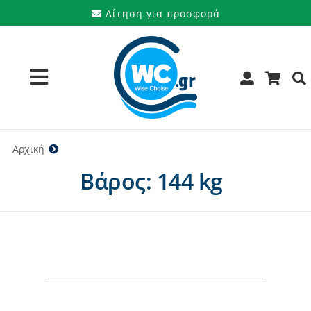
Μετάβαση
Αίτηση για προσφορά
στο
περιεχόμενο
Toggle
Navigation
Προϊόντα
Αρχική
144 kg
Βάρος: 144 kg
Υπηρεσίες
Μάρκες
Προσφορές
Ποιοι είμαστε