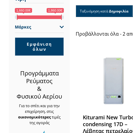
1,660.00€
1,860.00€
Ταξινόμηση κατά
Δημοφιλία
Μάρκες
Προβάλλονται όλα - 2 α
Εμφάνιση
όλων
Προγράμματα
Ρεύματος
&
Φυσικού Αερίου
Για το σπίτι και για την
επιχείρηση, στις
Kiturami New Turb
οικονομικότερες
τιμές
της αγοράς
condensing 17D –
Λέβητας πετρελαίο