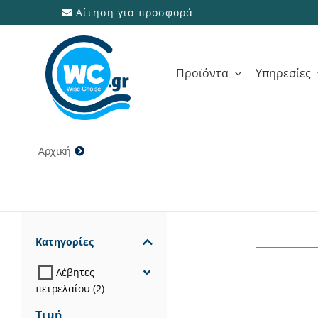
Μετάβαση
Αίτηση για προσφορά
στο
περιεχόμενο
Προϊόντα
Υπηρεσίες
Αρχική
55 Kg
Κατηγορίες
Λέβητες
πετρελαίου
(2)
Τιμή