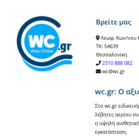
Βρείτε μας
Λεωφ. Κων/νου 
ΤΚ: 54639
Θεσσαλονίκη
2310 888 082
wc@wc.gr
wc.gr: Ο αξ
Στο wc.gr ειδικε
λέβητες αερίου συ
η υψηλή αισθητική
εγκατάσταση.