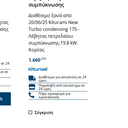
συμπύκνωσης
Διαθέσιμο ξανά από
ητας
20/06/25 Kiturami New
ωσης
Turbo condensing 17S -
Λέβητας πετρελαίου
συμπύκνωσης.19.8 kW.
Κορέας
,00€
1.660
 σε 24
μα σε
Διαθέσιμο για αποστολή σε 24
ώρες
Παραλαβή από κατάστημα σε
24 ώρες
Πάρε προσφορά για
εγκατάσταση
θι
Σύγκριση