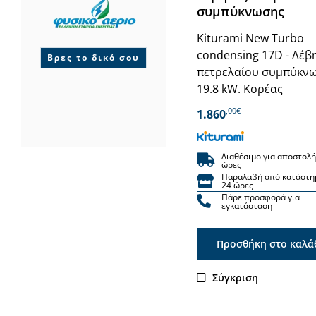
συμπύκνωσης
Kiturami New Turbo
condensing 17D - Λέβ
Βρες το δικό σου
πετρελαίου συμπύκν
19.8 kW. Κορέας
,00€
1.860
Διαθέσιμο για αποστολή
ώρες
Παραλαβή από κατάστη
24 ώρες
Πάρε προσφορά για
εγκατάσταση
Προσθήκη στο καλά
Σύγκριση