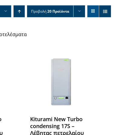
Προβολή
20 Προϊόντα
ποτελέσματα
Εξαντλήθηκε
o
Kiturami New Turbo
condensing 17S –
υ
Λέβητας πετρελαίου