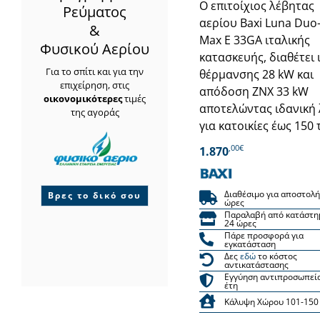
Ο επιτοίχιος λέβητας
Ρεύματος
αερίου Baxi Luna Duo
&
Max E 33GA ιταλικής
Φυσικού Αερίου
κατασκευής, διαθέτει 
Για το σπίτι και για την
θέρμανσης 28 kW και
επιχείρηση, στις
απόδοση ΖΝΧ 33 kW
οικονομικότερες
τιμές
αποτελώντας ιδανική
της αγοράς
για κατοικίες έως 150 τ
,00€
1.870
Διαθέσιμο για αποστολή
Βρες το δικό σου
ώρες
Παραλαβή από κατάστη
24 ώρες
Πάρε προσφορά για
εγκατάσταση
Δες
εδώ
το κόστος
αντικατάστασης
Εγγύηση αντιπροσωπεί
έτη
Κάλυψη Χώρου 101-150