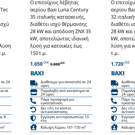
Ο επιτοίχιος λέβητας
Ο επιτοίχ
-Tec
αερίου Baxi Luna Century
αερίου Ba
35 ιταλικής κατασκευής,
32 ιταλικ
ισχύ
διαθέτει ισχύ θέρμανσης
διαθέτει 
28 kW και απόδοση ΖΝΧ 35
28 kW και
kW, αποτελώντας ιδανική
kW, αποτε
 λύση
λύση για κατοικίες έως
λύση για κ
.μ.
150 τ.μ.
τ.μ.
,00€
,00€
1.650
1.720
,00€
1.910
 σε 24
Διαθέσιμο για αποστολή σε 24
Διαθέσι
ώρες
ώρες
μα σε
Παραλαβή από κατάστημα σε
Παραλα
24 ώρες
24 ώρες
Πάρε προσφορά για
Πάρε π
εγκατάσταση
εγκατά
Δες
εδώ
το κόστος
Δες
εδώ
αντικατάστασης
αντικατ
ας 8
Εγγύηση αντιπροσωπείας 10
Εγγύηση
έτη
έτη
 m²
Κάλυψη Χώρου 101-150 m²
Κάλυψη