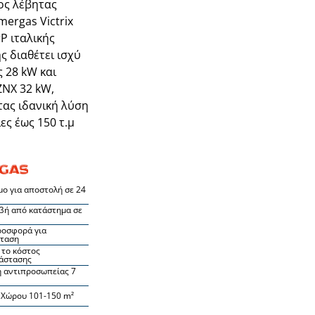
ιος λέβητας
ergas Victrix
P ιταλικής
ς διαθέτει ισχύ
 28 kW και
ΝΧ 32 kW,
ας ιδανική λύση
ίες έως 150 τ.μ
μο για αποστολή σε 24
βή από κατάστημα σε
ροσφορά για
σταση
το κόστος
άστασης
 αντιπροσωπείας 7
 Χώρου 101-150 m²