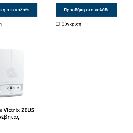
κη στο καλάθι
Προσθήκη στο καλάθι
η
Σύγκριση
 Victrix ZEUS
 Λέβητας