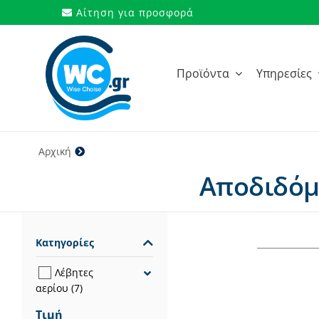
Μετάβαση
Αίτηση για προσφορά
στο
περιεχόμενο
Προϊόντα
Υπηρεσίες
Αρχική
28 kW
Αποδιδόμε
Κατηγορίες
Λέβητες
αερίου
(7)
Τιμή