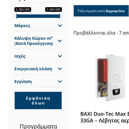
1,360.00€
2,400.00€
Ταξινόμηση κατά
Δημοφιλία
Μάρκες
Προβάλλονται όλα - 7 α
Κάλυψη Χώρου m²
(Κατά Προσέγγιση)
Ισχύς
Ενεργειακή κλάση
Εγγύηση
Εμφάνιση
όλων
BAXI Duo-Tec Max 
33GA – Λέβητας αε
Προγράμματα