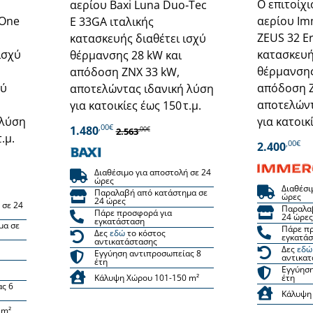
Ο επιτοίχ
αερίου Baxi Luna Duo‑Tec
 One
αερίου Imm
E 33GA ιταλικής
ZEUS 32 Er
κατασκευής διαθέτει ισχύ
ισχύ
κατασκευή
θέρμανσης 28 kW και
θέρμανσης
απόδοση ΖΝΧ 33 kW,
ού
απόδοση Ζ
αποτελώντας ιδανική λύση
αποτελώντ
για κατοικίες έως 150 τ.μ.
 λύση
για κατοικ
,00€
1.480
,00€
2.563
.μ.
,00€
2.400
Διαθέσιμο για αποστολή σε 24
ώρες
Διαθέσι
Παραλαβή από κατάστημα σε
ώρες
24 ώρες
 σε 24
Παραλα
Πάρε προσφορά για
24 ώρες
εγκατάσταση
μα σε
Πάρε π
Δες
εδώ
το κόστος
εγκατά
αντικατάστασης
Δες
εδώ
Εγγύηση αντιπροσωπείας 8
αντικατ
έτη
Εγγύηση
Κάλυψη Χώρου 101-150 m²
έτη
ας 6
Κάλυψη
 m²