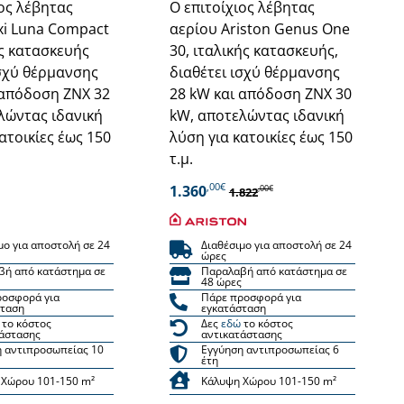
ιος λέβητας
Ο επιτοίχιος λέβητας
xi Luna Compact
αερίου Ariston Genus One
ής κατασκευής
30, ιταλικής κατασκευής,
ισχύ θέρμανσης
διαθέτει ισχύ θέρμανσης
 απόδοση ΖΝΧ 32
28 kW και απόδοση ΖΝΧ 30
λώντας ιδανική
kW, αποτελώντας ιδανική
ατοικίες έως 150
λύση για κατοικίες έως 150
τ.μ.
,00€
1.360
,00€
1.822
μο για αποστολή σε 24
Διαθέσιμο για αποστολή σε 24
ώρες
βή από κατάστημα σε
Παραλαβή από κατάστημα σε
48 ώρες
ροσφορά για
Πάρε προσφορά για
σταση
εγκατάσταση
το κόστος
Δες
εδώ
το κόστος
άστασης
αντικατάστασης
 αντιπροσωπείας 10
Εγγύηση αντιπροσωπείας 6
έτη
 Χώρου 101-150 m²
Κάλυψη Χώρου 101-150 m²