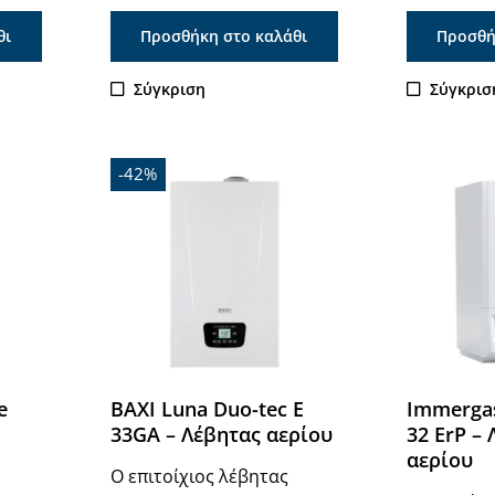
θι
Προσθήκη στο καλάθι
Προσθή
Σύγκριση
Σύγκρισ
-42%
e
BAXI Luna Duo-tec E
Immergas
33GA – Λέβητας αερίου
32 ErP –
αερίου
Ο επιτοίχιος λέβητας