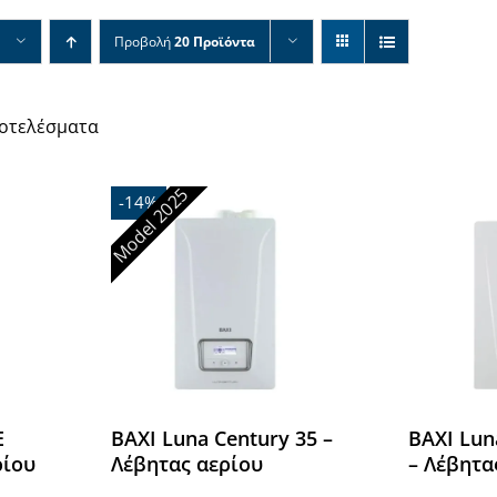
Προβολή
20 Προϊόντα
ποτελέσματα
Model 2025
-14%
E
BAXI Luna Century 35 –
BAXI Lun
ρίου
Λέβητας αερίου
– Λέβητα