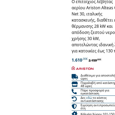
Ο επιτοίχιος λέβητας
αερίου Ariston Alteas
Net 30, ιταλικής
κατασκευής, διαθέτει 
θέρμανσης 28 kW και
απόδοση ζεστού νερ
χρήσης 30 kW,
αποτελώντας ιδανική
για κατοικίες έως 130 τ
,00€
1.610
,00€
2.159
Διαθέσιμο για αποστολή
ώρες
Παραλαβή από κατάστη
48 ώρες
Πάρε προσφορά για
εγκατάσταση
Δες
εδώ
το κόστος
αντικατάστασης
Εγγύηση αντιπροσωπεί
έτη
Κάλυψη Χώρου 101-150