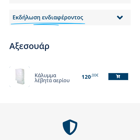
Εκδήλωση ενδιαφέροντος
Αξεσουάρ
Κάλυμμα
,00€
120
λέβητα αερίου
Αυτό
το
προϊόν
έχει
πολλαπλές
παραλλαγές.
Οι