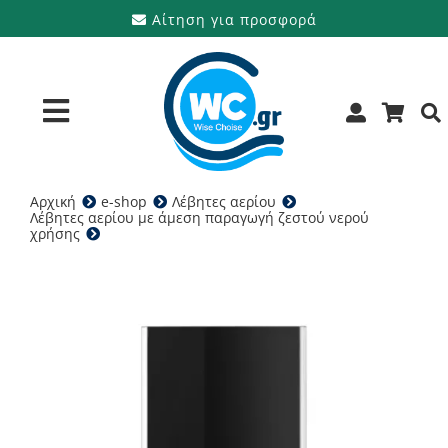
Μετάβαση
Αίτηση για προσφορά
στο
περιεχόμενο
Toggle
Navigation
Αρχική
e-shop
Λέβητες αερίου
Προϊόντα
Λέβητες αερίου με άμεση παραγωγή ζεστού νερού
χρήσης
ARISTON Alteas One Net 30 – Λέβητας αερίου
Υπηρεσίες
Μάρκες
Προσφορές
Ποιοι είμαστε