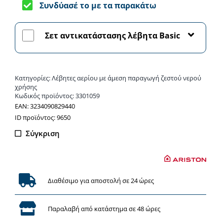
Net
Συνδύασέ το με τα παρακάτω
30
-
Σετ αντικατάστασης λέβητα Basic
Λέβητας
αερίου
ποσότητα
Κατηγορίες:
Λέβητες αερίου με άμεση παραγωγή ζεστού νερού
χρήσης
Κωδικός προϊόντος:
3301059
EAN: 3234090829440
ΙD προϊόντος: 9650
Σύγκριση
Διαθέσιμο για αποστολή σε 24 ώρες
Παραλαβή από κατάστημα σε 48 ώρες