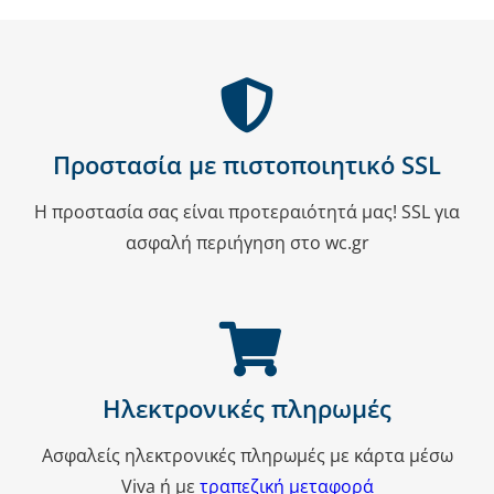
παραλλαγές.
Οι
επιλογές
μπορούν
να
επιλεγούν
Προστασία με πιστοποιητικό SSL
στη
Η προστασία σας είναι προτεραιότητά μας! SSL για
σελίδα
ασφαλή περιήγηση στο wc.gr
του
προϊόντος
Ηλεκτρονικές πληρωμές
Ασφαλείς ηλεκτρονικές πληρωμές με κάρτα μέσω
Viva ή με
τραπεζική μεταφορά