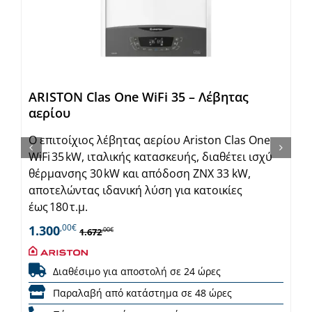
ARISTON Clas One WiFi 35 – Λέβητας
αερίου
Ο επιτοίχιος λέβητας αερίου Ariston Clas One
WiFi 35 kW, ιταλικής κατασκευής, διαθέτει ισχύ
θέρμανσης 30 kW και απόδοση ΖΝΧ 33 kW,
αποτελώντας ιδανική λύση για κατοικίες
έως 180 τ.μ.
,00€
1.300
,00€
1.672
Διαθέσιμο για αποστολή σε 24 ώρες
Παραλαβή από κατάστημα σε 48 ώρες