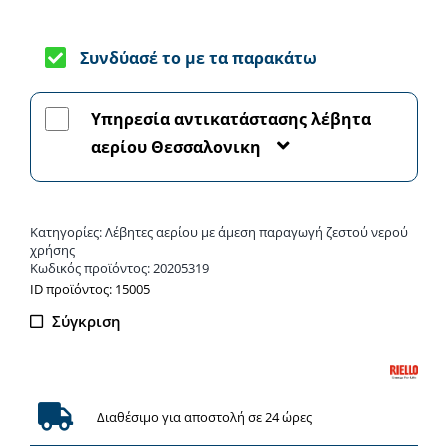
ΗΜ
35
Συνδύασέ το με τα παρακάτω
KIS
-
Υπηρεσία αντικατάστασης λέβητα
Λέβητας
αερίου Θεσσαλονικη
αερίου
ποσότητα
Κατηγορίες:
Λέβητες αερίου με άμεση παραγωγή ζεστού νερού
χρήσης
Κωδικός προϊόντος:
20205319
ΙD προϊόντος: 15005
Σύγκριση
Διαθέσιμο για αποστολή σε 24 ώρες