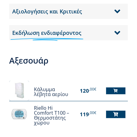
Αξιολογήσεις και Κριτικές
Εκδήλωση ενδιαφέροντος
Αξεσουάρ
Κάλυμμα
,00€
120
λέβητα αερίου
Αυτό
το
Riello Hi
προϊόν
Comfort T100 –
,00€
119
Θερμοστάτης
έχει
χώρου
πολλαπλές