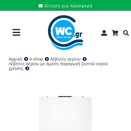
Μετάβαση
Αίτηση για προσφορά
στο
περιεχόμενο
Toggle
Navigation
Αρχική
e-shop
Λέβητες αερίου
Προϊόντα
Λέβητες αερίου με άμεση παραγωγή ζεστού νερού
χρήσης
Riello Residence ΗΜ 35 KIS – Λέβητας αερίου
Υπηρεσίες
Μάρκες
Προσφορές
Ποιοι είμαστε