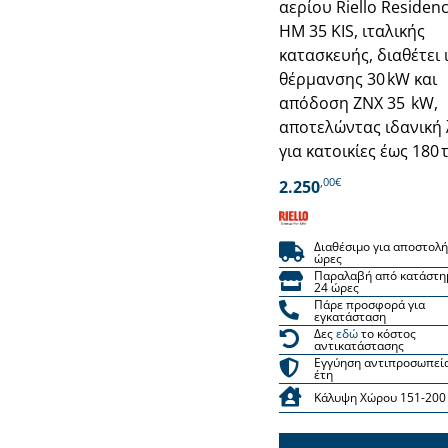
αερίου Riello Residen
HM 35 KIS, ιταλικής
κατασκευής, διαθέτει 
θέρμανσης 30 kW και
απόδοση ΖΝΧ 35 kW,
αποτελώντας ιδανική
για κατοικίες έως 180 τ
,00€
2.250
Διαθέσιμο για αποστολή
ώρες
Παραλαβή από κατάστη
24 ώρες
Πάρε προσφορά για
εγκατάσταση
Δες
εδώ
το κόστος
αντικατάστασης
Εγγύηση αντιπροσωπεί
έτη
Κάλυψη Χώρου 151-200