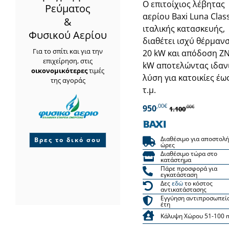
Ο επιτοίχιος λέβητας
Ρεύματος
αερίου Baxi Luna Class
&
ιταλικής κατασκευής,
Φυσικού Αερίου
διαθέτει ισχύ θέρμαν
Για το σπίτι και για την
20 kW και απόδοση ΖΝ
επιχείρηση, στις
kW αποτελώντας ιδαν
οικονομικότερες
τιμές
λύση για κατοικίες έω
της αγοράς
τ.μ.
,00€
950
,00€
1.100
Διαθέσιμο για αποστολή
Βρες το δικό σου
ώρες
Διαθέσιμο τώρα στο
κατάστημα
Πάρε προσφορά για
εγκατάσταση
Δες
εδώ
το κόστος
αντικατάστασης
Εγγύηση αντιπροσωπεί
έτη
Κάλυψη Χώρου 51-100 