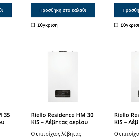
θι
Προσθήκη στο καλάθι
Προσθή
Σύγκριση
Σύγκρισ
Μ 35
Riello Residence HM 30
Riello R
ου
KIS – Λέβητας αερίου
KIS – Λέ
Ο επιτοίχιος λέβητας
Ο επιτοίχ