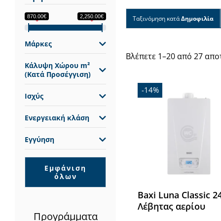
870.00€
2,250.00€
Ταξινόμηση κατά
Δημοφιλία
Μάρκες
Βλέπετε 1–20 από 27 απ
Κάλυψη Χώρου m²
(Κατά Προσέγγιση)
-14%
Ισχύς
Ενεργειακή κλάση
Εγγύηση
Εμφάνιση
όλων
Baxi Luna Classic 2
Λέβητας αερίου
Προγράμματα