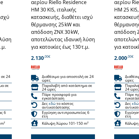
ce
αερίου Riello Residence
αερίου Rie
HM 30 KIS, ιταλικής
HM 25 KIS,
ισχύ
κατασκευής, διαθέτει ισχύ
κατασκευής
θέρμανσης 25 kW και
θέρμανσης
απόδοση ΖΝΧ 30 kW,
απόδοση Ζ
 λύση
αποτελώντας ιδανική λύση
αποτελώντ
.μ.
για κατοικίες έως 130 τ.μ.
για κατοικί
,00€
,00€
2.130
2.000
 σε 24
Διαθέσιμο για αποστολή σε 24
Διαθέσι
ώρες
ώρες
μα σε
Παραλαβή από κατάστημα σε
Παραλα
24 ώρες
24 ώρες
Πάρε προσφορά για
Πάρε π
εγκατάσταση
εγκατά
Δες
εδώ
το κόστος
Δες
εδώ
αντικατάστασης
αντικατ
ας 6
Εγγύηση αντιπροσωπείας 6
Εγγύηση
έτη
έτη
 m²
Κάλυψη Χώρου 101-150 m²
Κάλυψη