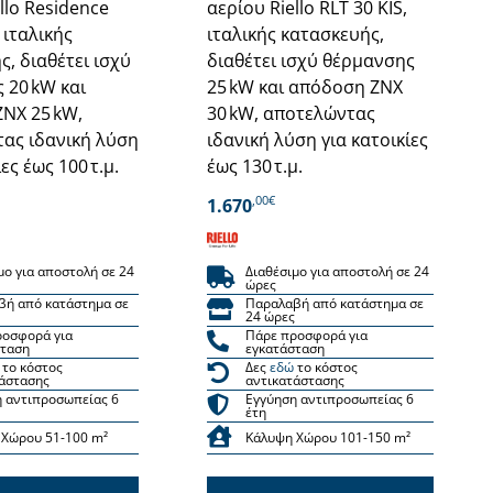
llo Residence
αερίου Riello RLT 30 KIS,
 ιταλικής
ιταλικής κατασκευής,
, διαθέτει ισχύ
διαθέτει ισχύ θέρμανσης
 20 kW και
25 kW και απόδοση ΖΝΧ
ΝΧ 25 kW,
30 kW, αποτελώντας
ας ιδανική λύση
ιδανική λύση για κατοικίες
ες έως 100 τ.μ.
έως 130 τ.μ.
,00€
1.670
μο για αποστολή σε 24
Διαθέσιμο για αποστολή σε 24
ώρες
βή από κατάστημα σε
Παραλαβή από κατάστημα σε
24 ώρες
ροσφορά για
Πάρε προσφορά για
σταση
εγκατάσταση
το κόστος
Δες
εδώ
το κόστος
άστασης
αντικατάστασης
 αντιπροσωπείας 6
Εγγύηση αντιπροσωπείας 6
έτη
 Χώρου 51-100 m²
Κάλυψη Χώρου 101-150 m²