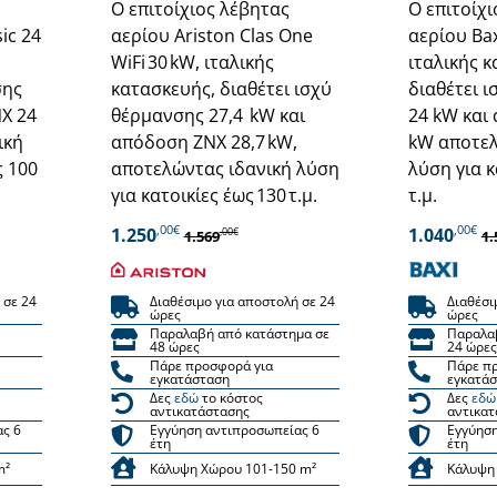
Ο επιτοίχιος λέβητας
Ο επιτοίχ
ic 24
αερίου Ariston Clas One
αερίου Bax
WiFi 30 kW, ιταλικής
ιταλικής 
σης
κατασκευής, διαθέτει ισχύ
διαθέτει 
Χ 24
θέρμανσης 27,4 kW και
24 kW και
ική
απόδοση ΖΝΧ 28,7 kW,
kW αποτελ
ς 100
αποτελώντας ιδανική λύση
λύση για κ
για κατοικίες έως 130 τ.μ.
τ.μ.
,00€
,00€
1.250
1.040
,00€
1.569
1.
 σε 24
Διαθέσιμο για αποστολή σε 24
Διαθέσι
ώρες
ώρες
Παραλαβή από κατάστημα σε
Παραλα
48 ώρες
24 ώρες
Πάρε προσφορά για
Πάρε π
εγκατάσταση
εγκατά
Δες
εδώ
το κόστος
Δες
εδώ
αντικατάστασης
αντικατ
ας 6
Εγγύηση αντιπροσωπείας 6
Εγγύηση
έτη
έτη
m²
Κάλυψη Χώρου 101-150 m²
Κάλυψη