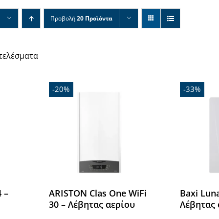
Προβολή
20 Προϊόντα
οτελέσματα
-20%
-33%
4 –
ARISTON Clas One WiFi
Baxi Luna
30 – Λέβητας αερίου
Λέβητας 