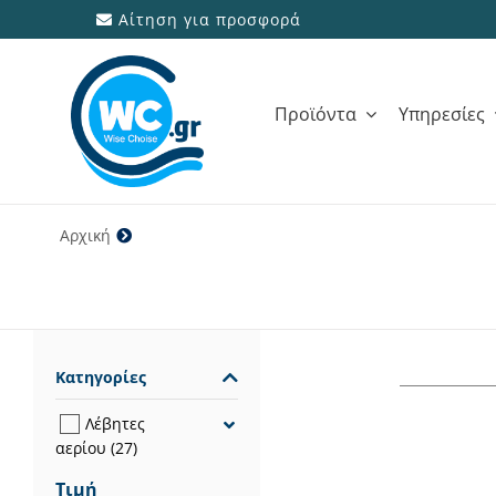
Μετάβαση
Αίτηση για προσφορά
στο
περιεχόμενο
Προϊόντα
Υπηρεσίες
Αρχική
6 έτη
Κατηγορίες
Λέβητες
αερίου
(27)
Τιμή