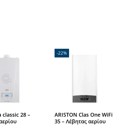
Όλες οι Μάρκες
-22%
 classic 28 –
ARISTON Clas One WiFi
αερίου
35 – Λέβητας αερίου