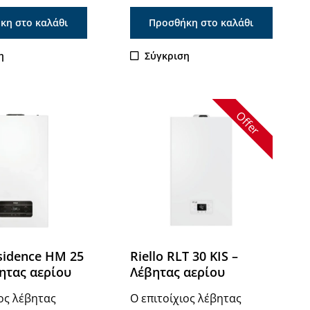
κη στο καλάθι
Προσθήκη στο καλάθι
η
Σύγκριση
Offer
esidence HM 25
Riello RLT 30 KIS –
βητας αερίου
Λέβητας αερίου
ιος λέβητας
Ο επιτοίχιος λέβητας