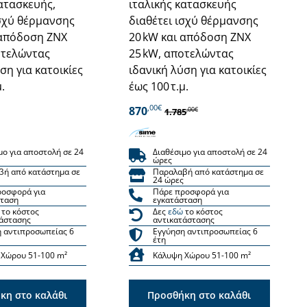
κατασκευής,
ιταλικής κατασκευής
ισχύ θέρμανσης
διαθέτει ισχύ θέρμανσης
 απόδοση ZNX
20 kW και απόδοση ΖΝΧ
οτελώντας
25 kW, αποτελώντας
ση για κατοικίες
ιδανική λύση για κατοικίες
.
έως 100 τ.μ.
,00€
870
,00€
1.785
μο για αποστολή σε 24
Διαθέσιμο για αποστολή σε 24
ώρες
βή από κατάστημα σε
Παραλαβή από κατάστημα σε
24 ώρες
ροσφορά για
Πάρε προσφορά για
σταση
εγκατάσταση
το κόστος
Δες
εδώ
το κόστος
άστασης
αντικατάστασης
 αντιπροσωπείας 6
Εγγύηση αντιπροσωπείας 6
έτη
 Χώρου 51-100 m²
Κάλυψη Χώρου 51-100 m²
κη στο καλάθι
Προσθήκη στο καλάθι