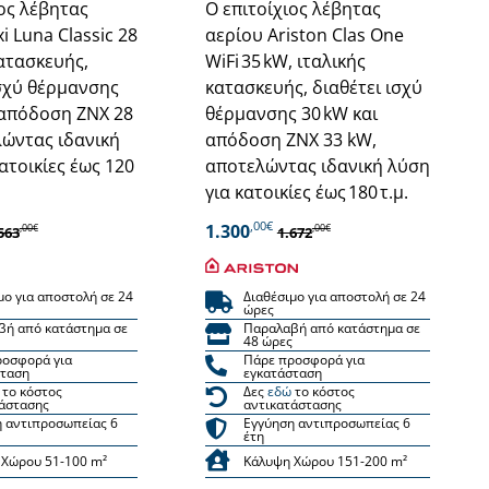
ιος λέβητας
Ο επιτοίχιος λέβητας
i Luna Classic 28
αερίου Ariston Clas One
κατασκευής,
WiFi 35 kW, ιταλικής
ισχύ θέρμανσης
κατασκευής, διαθέτει ισχύ
 απόδοση ΖΝΧ 28
θέρμανσης 30 kW και
ώντας ιδανική
απόδοση ΖΝΧ 33 kW,
ατοικίες έως 120
αποτελώντας ιδανική λύση
για κατοικίες έως 180 τ.μ.
,00€
1.300
,00€
,00€
563
1.672
μο για αποστολή σε 24
Διαθέσιμο για αποστολή σε 24
ώρες
βή από κατάστημα σε
Παραλαβή από κατάστημα σε
48 ώρες
ροσφορά για
Πάρε προσφορά για
σταση
εγκατάσταση
το κόστος
Δες
εδώ
το κόστος
άστασης
αντικατάστασης
 αντιπροσωπείας 6
Εγγύηση αντιπροσωπείας 6
έτη
 Χώρου 51-100 m²
Κάλυψη Χώρου 151-200 m²