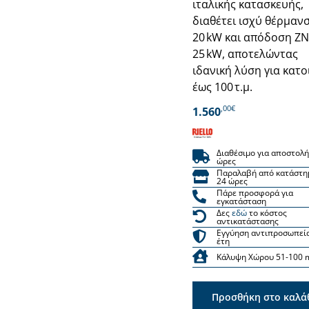
ιταλικής κατασκευής,
διαθέτει ισχύ θέρμαν
20 kW και απόδοση Ζ
25 kW, αποτελώντας
ιδανική λύση για κατο
έως 100 τ.μ.
,00€
1.560
Διαθέσιμο για αποστολή
ώρες
Παραλαβή από κατάστη
24 ώρες
Πάρε προσφορά για
εγκατάσταση
Δες
εδώ
το κόστος
αντικατάστασης
Εγγύηση αντιπροσωπεί
έτη
Κάλυψη Χώρου 51-100 
Προσθήκη στο καλά