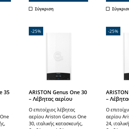
Σύγκριση
Σύγκρισ
-25%
-25%
e 35
ARISTON Genus One 30
ARISTON
– Λέβητας αερίου
– Λέβητα
Ο επιτοίχιος λέβητας
Ο επιτοίχ
 One
αερίου Ariston Genus One
αερίου Ar
ής,
30, ιταλικής κατασκευής,
24, ιταλικ