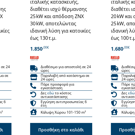
ιταλικής κατασκευής,
ιταλικής 
σης
διαθέτει ισχύ θέρμανσης
διαθέτει 
ΝΧ
25 kW και απόδοση ZNX
20 kW και
30 kW, αποτελώντας
25 kW, απ
ικίες
ιδανική λύση για κατοικίες
ιδανική λύ
έως 130 τ.μ.
έως 100 τ.μ
,00€
,00€
1.850
1.680
 σε 24
Διαθέσιμο για αποστολή σε 24
Διαθέσι
ώρες
ώρες
μα σε
Παραλαβή από κατάστημα σε
Παραλα
24 ώρες
24 ώρες
Πάρε προσφορά για
Πάρε π
εγκατάσταση
εγκατά
Δες
εδώ
το κόστος
Δες
εδώ
αντικατάστασης
αντικατ
ας 6
Εγγύηση αντιπροσωπείας 6
Εγγύηση
έτη
έτη
m²
Κάλυψη Χώρου 101-150 m²
Κάλυψη
θι
Προσθήκη στο καλάθι
Προσθή