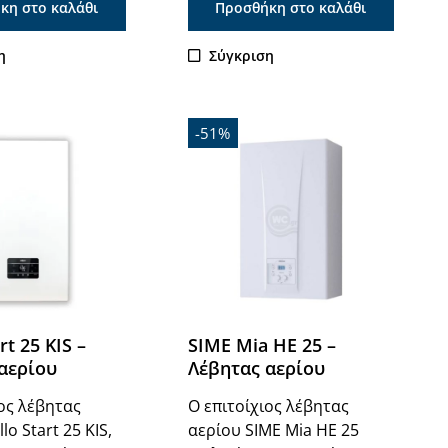
κη στο καλάθι
Προσθήκη στο καλάθι
η
Σύγκριση
-51%
rt 25 KIS –
SIME Mia HE 25 –
αερίου
Λέβητας αερίου
ιος λέβητας
Ο επιτοίχιος λέβητας
lo Start 25 KIS,
αερίου SIME Mia HE 25