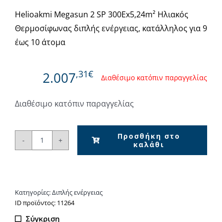
Helioakmi Megasun 2 SP 300Ex5,24m² Ηλιακός
Θερμοσίφωνας διπλής ενέργειας, κατάλληλος για 9
έως 10 άτομα
,31€
2.007
Διαθέσιμο κατόπιν παραγγελίας
Διαθέσιμο κατόπιν παραγγελίας
Προσθήκη στο
καλάθι
Helioakmi
Megasun
2
SP
Κατηγορίες:
Διπλής ενέργειας
300Ex5,24m²
ΙD προϊόντος: 11264
Ηλιακός
Σύγκριση
Θερμοσίφωνας